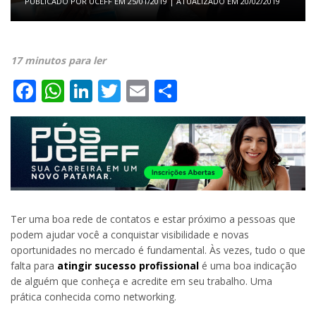
PUBLICADO POR
UCEFF
EM
25/01/2019
| ATUALIZADO EM
20/02/2019
17 minutos para ler
Facebook
WhatsApp
LinkedIn
Twitter
Email
Share
Ter uma boa rede de contatos e estar próximo a pessoas que
podem ajudar você a conquistar visibilidade e novas
oportunidades no mercado é fundamental. Às vezes, tudo o que
falta para
atingir sucesso profissional
é uma boa indicação
de alguém que conheça e acredite em seu trabalho. Uma
prática conhecida como networking.