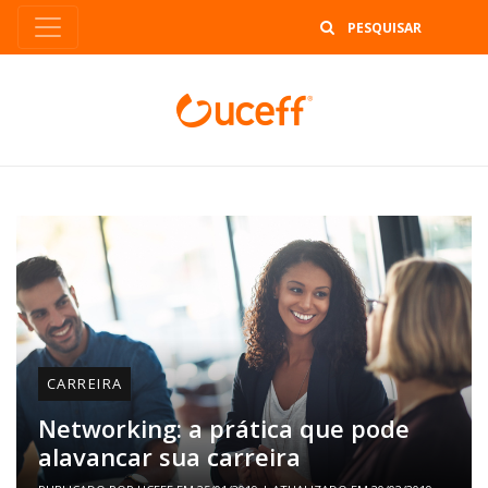
B
CARREIRA
Networking: a prática que pode
alavancar sua carreira