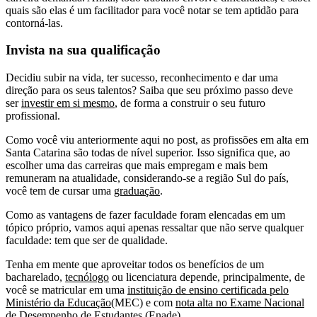
quais são elas é um facilitador para você notar se tem aptidão para
contorná-las.
Invista na sua qualificação
Decidiu subir na vida, ter sucesso, reconhecimento e dar uma
direção para os seus talentos? Saiba que seu próximo passo deve
ser
investir em si mesmo
, de forma a construir o seu futuro
profissional.
Como você viu anteriormente aqui no post, as profissões em alta em
Santa Catarina são todas de nível superior. Isso significa que, ao
escolher uma das carreiras que mais empregam e mais bem
remuneram na atualidade, considerando-se a região Sul do país,
você tem de cursar uma
graduação
.
Como as vantagens de fazer faculdade foram elencadas em um
tópico próprio, vamos aqui apenas ressaltar que não serve qualquer
faculdade: tem que ser de qualidade.
Tenha em mente que aproveitar todos os benefícios de um
bacharelado,
tecnólogo
ou licenciatura depende, principalmente, de
você se matricular em uma
instituição de ensino certificada pelo
Ministério da Educação
(MEC) e com
nota alta no Exame Nacional
de Desempenho de Estudantes
(Enade).