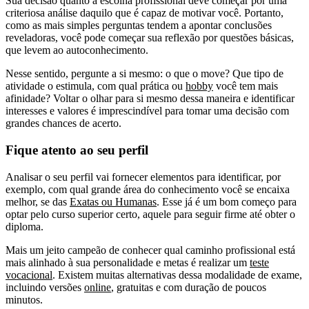
Sua decisão quanto à escolha profissional deve começar por uma
criteriosa análise daquilo que é capaz de motivar você. Portanto,
como as mais simples perguntas tendem a apontar conclusões
reveladoras, você pode começar sua reflexão por questões básicas,
que levem ao autoconhecimento.
Nesse sentido, pergunte a si mesmo: o que o move? Que tipo de
atividade o estimula, com qual prática ou
hobby
você tem mais
afinidade? Voltar o olhar para si mesmo dessa maneira e identificar
interesses e valores é imprescindível para tomar uma decisão com
grandes chances de acerto.
Fique atento ao seu perfil
Analisar o seu perfil vai fornecer elementos para identificar, por
exemplo, com qual grande área do conhecimento você se encaixa
melhor, se das
Exatas ou Humanas
. Esse já é um bom começo para
optar pelo curso superior certo, aquele para seguir firme até obter o
diploma.
Mais um jeito campeão de conhecer qual caminho profissional está
mais alinhado à sua personalidade e metas é realizar um
teste
vocacional
. Existem muitas alternativas dessa modalidade de exame,
incluindo versões
online
, gratuitas e com duração de poucos
minutos.