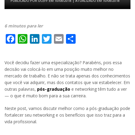
PUBLICADO POR
UCEFF
EM
10/08/2018
| ATUALIZADO EM
10/08/2018
6 minutos para ler
Facebook
WhatsApp
LinkedIn
Twitter
Email
Share
Você decidiu fazer uma especialização? Parabéns, pois essa
decisão vai colocá-lo em uma posição muito melhor no
mercado de trabalho. E não se trata apenas dos conhecimentos
que você vai adquirir, mas dos contatos que vai estabelecer. Em
outras palavras,
pós-graduação
e networking têm tudo a ver
— o que é muito bom para a sua carreira.
Neste post, vamos discutir melhor como a pós-graduação pode
fortalecer seu networking e os benefícios que isso traz para a
vida profissional.