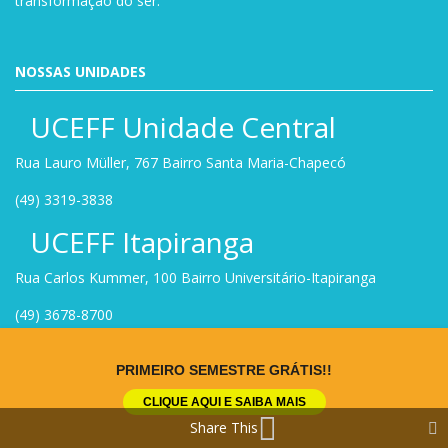
transformação do ser.
NOSSAS UNIDADES
UCEFF Unidade Central
Rua Lauro Müller, 767 Bairro Santa Maria-Chapecó
(49) 3319-3838
UCEFF Itapiranga
Rua Carlos Kummer, 100 Bairro Universitário-Itapiranga
(49) 3678-8700
UCEFF Palmital
PRIMEIRO SEMESTRE GRÁTIS!!
Av. Irineu Bornhausen, 2045 Bairro Quedas do Palmital-
CLIQUE AQUI E SAIBA MAIS
Chapecó
Share This