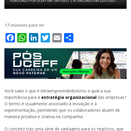
PUBLICADO POR
UCEFF
EM
15/01/2021
| ATUALIZADO EM
22/01/2021
17 minutos para ler
Facebook
WhatsApp
LinkedIn
Twitter
Email
Share
Você sabe o que é intraempreendedorismo e qual a sua
importância para a
estratégia organizacional
das empresas?
O termo é usualmente associado à inovação e à
experimentação, permitindo que os colaboradores atuem de
maneira proativa e criativa na companhia.
O conceito traz uma série de vantagens para os negócios, que