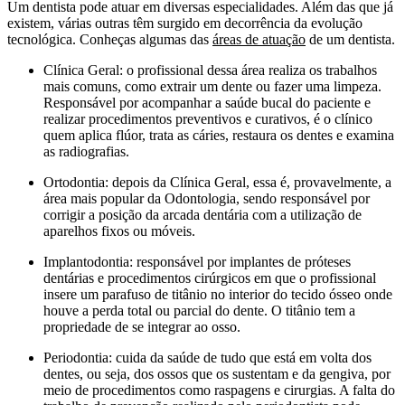
Um dentista pode atuar em diversas especialidades. Além das que já
existem, várias outras têm surgido em decorrência da evolução
tecnológica. Conheças algumas das
áreas de atuação
de um dentista.
Clínica Geral: o profissional dessa área realiza os trabalhos
mais comuns, como extrair um dente ou fazer uma limpeza.
Responsável por acompanhar a saúde bucal do paciente e
realizar procedimentos preventivos e curativos, é o clínico
quem aplica flúor, trata as cáries, restaura os dentes e examina
as radiografias.
Ortodontia: depois da Clínica Geral, essa é, provavelmente, a
área mais popular da Odontologia, sendo responsável por
corrigir a posição da arcada dentária com a utilização de
aparelhos fixos ou móveis.
Implantodontia: responsável por implantes de próteses
dentárias e procedimentos cirúrgicos em que o profissional
insere um parafuso de titânio no interior do tecido ósseo onde
houve a perda total ou parcial do dente. O titânio tem a
propriedade de se integrar ao osso.
Periodontia: cuida da saúde de tudo que está em volta dos
dentes, ou seja, dos ossos que os sustentam e da gengiva, por
meio de procedimentos como raspagens e cirurgias. A falta do