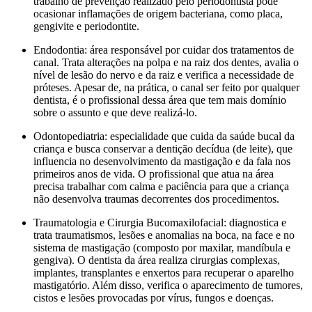
trabalho de prevenção realizado pelo periodontista pode
ocasionar inflamações de origem bacteriana, como placa,
gengivite e periodontite.
Endodontia: área responsável por cuidar dos tratamentos de
canal. Trata alterações na polpa e na raiz dos dentes, avalia o
nível de lesão do nervo e da raiz e verifica a necessidade de
próteses. Apesar de, na prática, o canal ser feito por qualquer
dentista, é o profissional dessa área que tem mais domínio
sobre o assunto e que deve realizá-lo.
Odontopediatria: especialidade que cuida da saúde bucal da
criança e busca conservar a dentição decídua (de leite), que
influencia no desenvolvimento da mastigação e da fala nos
primeiros anos de vida. O profissional que atua na área
precisa trabalhar com calma e paciência para que a criança
não desenvolva traumas decorrentes dos procedimentos.
Traumatologia e Cirurgia Bucomaxilofacial: diagnostica e
trata traumatismos, lesões e anomalias na boca, na face e no
sistema de mastigação (composto por maxilar, mandíbula e
gengiva). O dentista da área realiza cirurgias complexas,
implantes, transplantes e enxertos para recuperar o aparelho
mastigatório. Além disso, verifica o aparecimento de tumores,
cistos e lesões provocadas por vírus, fungos e doenças.