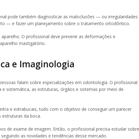
onal pode também diagnosticar as maloclusões — ou irregularidades
to — e fazer um planejamento sobre o tratamento ortodôntico.
o aparelho. O profissional deve prevenir as deformações e
aparelho mastigatório.
ica e Imaginologia
essoas falam sobre especializações em odontologia. O profissional
a e sistemática, as estruturas, órgãos e sistemas por meio de
s intra e extrabucais, tudo com o objetivo de conseguir um parecer
 estruturas da boca.
pos de exame de imagem. Então, o profissional precisa estudar sobr
o, seguindo as novidades e tendências desse mercado.