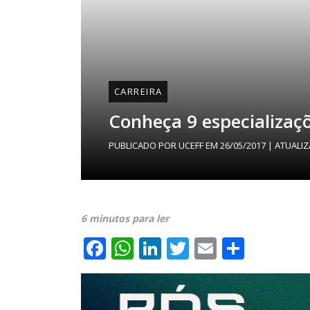
CARREIRA
Conheça 9 especializaç
PUBLICADO POR
UCEFF
EM
26/05/2017
| ATUALI
6 minutos para ler
Facebook
WhatsApp
LinkedIn
Twitter
Email
Share