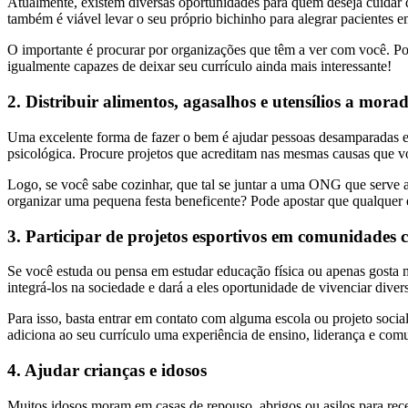
Atualmente, existem diversas oportunidades para quem deseja cuidar d
também é viável levar o seu próprio bichinho para alegrar pacientes em
O importante é procurar por organizações que têm a ver com você. Po
igualmente capazes de deixar seu currículo ainda mais interessante!
2. Distribuir alimentos, agasalhos e utensílios a mora
Uma excelente forma de fazer o bem é ajudar pessoas desamparadas e i
psicológica. Procure projetos que acreditam nas mesmas causas que 
Logo, se você sabe cozinhar, que tal se juntar a uma ONG que serve 
organizar uma pequena festa beneficente? Pode apostar que qualquer e
3. Participar de projetos esportivos em comunidades c
Se você estuda ou pensa em estudar educação física ou apenas gosta mui
integrá-los na sociedade e dará a eles oportunidade de vivenciar divers
Para isso, basta entrar em contato com alguma escola ou projeto soci
adiciona ao seu currículo uma experiência de ensino, liderança e com
4. Ajudar crianças e idosos
Muitos idosos moram em casas de repouso, abrigos ou asilos para receb