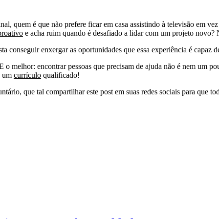
inal, quem é que não prefere ficar em casa assistindo à televisão em ve
proativo
e acha ruim quando é desafiado a lidar com um projeto novo
a conseguir enxergar as oportunidades que essa experiência é capaz de
 E o melhor: encontrar pessoas que precisam de ajuda não é nem um pou
os um
currículo
qualificado!
ntário, que tal compartilhar este post em suas redes sociais para que