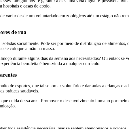
esses “amiguinhos” e garantir a eles uma vida digna. É possível auxili
 hospitais e casas de apoio.
de variar desde um voluntariado em zoológicos até um estágio não remu
dores de rua
soladas socialmente. Pode ser por meio de distribuição de alimentos, d
você e coloque a mão na massa.
almoço durante alguns dias da semana aos necessitados? Ou então: se v
xperiência bem-feita é bem-vinda a qualquer currículo.
arentes
to de esportes, que tal se tornar voluntário e dar aulas a crianças e a
as práticas saudáveis.
al que cuida dessa área. Promover o desenvolvimento humano por meio do
unicação.
er toda assistência necessária, mas se sentem abandonados e ociosos, a