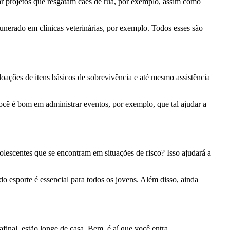
ar projetos que resgatam cães de rua, por exemplo, assim como
nerado em clínicas veterinárias, por exemplo. Todos esses são
oações de itens básicos de sobrevivência e até mesmo assistência
ocê é bom em administrar eventos, por exemplo, que tal ajudar a
dolescentes que se encontram em situações de risco? Isso ajudará a
 esporte é essencial para todos os jovens. Além disso, ainda
final, estão longe de casa. Bem, é aí que você entra.