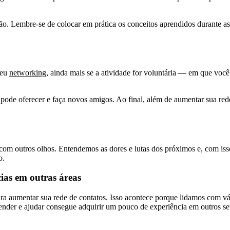
ão. Lembre-se de colocar em prática os conceitos aprendidos durante as 
seu
networking
, ainda mais se a atividade for voluntária — em que você
o pode oferecer e faça novos amigos. Ao final, além de aumentar sua red
 outros olhos. Entendemos as dores e lutas dos próximos e, com isso
o.
ias em outras áreas
ra aumentar sua rede de contatos. Isso acontece porque lidamos com vár
der e ajudar consegue adquirir um pouco de experiência em outros seto