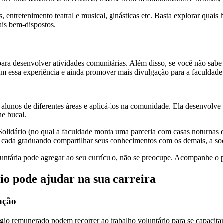
as, entretenimento teatral e musical, ginásticas etc. Basta explorar qua
ais bem-dispostos.
para desenvolver atividades comunitárias. Além disso, se você não sabe
om essa experiência e ainda promover mais divulgação para a faculdade
lunos de diferentes áreas e aplicá-los na comunidade. Ela desenvolv
ne bucal.
idário (no qual a faculdade monta uma parceria com casas noturnas da 
 Se cada graduando compartilhar seus conhecimentos com os demais, a so
luntária pode agregar ao seu currículo, não se preocupe. Acompanhe o 
io pode ajudar na sua carreira
ação
io remunerado podem recorrer ao trabalho voluntário para se capacitar