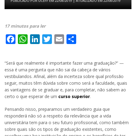
PUBLICADO POR
UCEFF
EM
22/08/2019
| ATUALIZADO EM
22/08/2019
17 minutos para ler
Facebook
WhatsApp
LinkedIn
Twitter
Email
Share
“Será que realmente é importante fazer uma graduação?” —
essa é uma pergunta que não sai da cabeça de vários
vestibulandos. Afinal, além da incerteza sobre qual profissão
seguir, muitos têm dúvida sobre como será a faculdade, quais
as vantagens de se graduar e, para completar, não sabem ao
certo o que esperar de um
curso superior
.
Pensando nisso, preparamos um verdadeiro guia que
responderá não só a respeito da relevância que a vida
universitária tem para o seu futuro profissional, como também
sobre quais são os tipos de graduação existentes, como
escolher uma boa instituição de ensino e os benefícios de ter