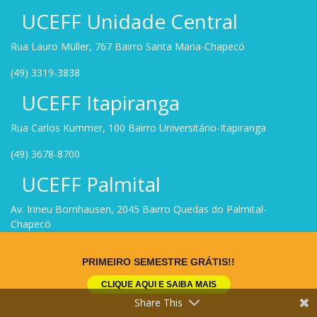
UCEFF Unidade Central
Rua Lauro Müller, 767 Bairro Santa Maria-Chapecó
(49) 3319-3838
UCEFF Itapiranga
Rua Carlos Kummer, 100 Bairro Universitário-Itapiranga
(49) 3678-8700
UCEFF Palmital
Av. Irineu Bornhausen, 2045 Bairro Quedas do Palmital-
Chapecó
(49) 3319-3800
PRIMEIRO SEMESTRE GRÁTIS!!
UCEFF São Miguel do Oeste
CLIQUE AQUI E SAIBA MAIS
Share This
R. Santos Dumont, 441 – Centro, São Miguel do Oeste – SC,