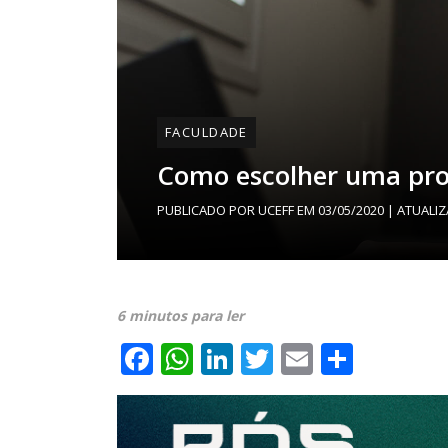
FACULDADE
Como escolher uma prof
PUBLICADO POR
UCEFF
EM
03/05/2020
| ATUALI
6 minutos para ler
Facebook
WhatsApp
LinkedIn
Twitter
Email
Share