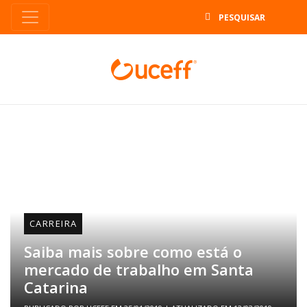
B
CARREIRA
Saiba mais sobre como está o
mercado de trabalho em Santa
Catarina