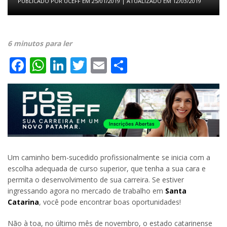
PUBLICADO POR
UCEFF
EM
25/01/2019
| ATUALIZADO EM
12/03/2019
6 minutos para ler
Facebook
WhatsApp
LinkedIn
Twitter
Email
Share
Um caminho bem-sucedido profissionalmente se inicia com a
escolha adequada de curso superior, que tenha a sua cara e
permita o desenvolvimento de sua carreira. Se estiver
ingressando agora no mercado de trabalho em
Santa
Catarina
, você pode encontrar boas oportunidades!
Não à toa, no último mês de novembro, o estado catarinense