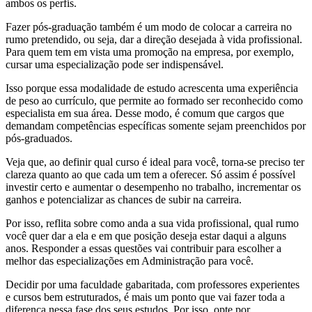
ambos os perfis.
Fazer pós-graduação também é um modo de colocar a carreira no
rumo pretendido, ou seja, dar a direção desejada à vida profissional.
Para quem tem em vista uma promoção na empresa, por exemplo,
cursar uma especialização pode ser indispensável.
Isso porque essa modalidade de estudo acrescenta uma experiência
de peso ao currículo, que permite ao formado ser reconhecido como
especialista em sua área. Desse modo, é comum que cargos que
demandam competências específicas somente sejam preenchidos por
pós-graduados.
Veja que, ao definir qual curso é ideal para você, torna-se preciso ter
clareza quanto ao que cada um tem a oferecer. Só assim é possível
investir certo e aumentar o desempenho no trabalho, incrementar os
ganhos e potencializar as chances de subir na carreira.
Por isso, reflita sobre como anda a sua vida profissional, qual rumo
você quer dar a ela e em que posição deseja estar daqui a alguns
anos. Responder a essas questões vai contribuir para escolher a
melhor das especializações em Administração para você.
Decidir por uma faculdade gabaritada, com professores experientes
e cursos bem estruturados, é mais um ponto que vai fazer toda a
diferença nessa fase dos seus estudos. Por isso, opte por