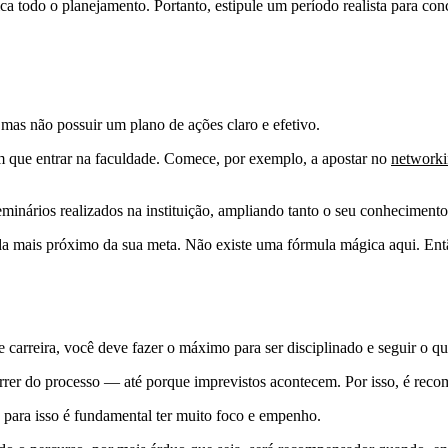
a todo o planejamento. Portanto, estipule um período realista para con
 mas não possuir um plano de ações claro e efetivo.
em que entrar na faculdade. Comece, por exemplo, a apostar no
network
eminários realizados na instituição, ampliando tanto o seu conheciment
nda mais próximo da sua meta. Não existe uma fórmula mágica aqui. Então
 carreira, você deve fazer o máximo para ser disciplinado e seguir o que
correr do processo — até porque imprevistos acontecem. Por isso, é re
E para isso é fundamental ter muito foco e empenho.