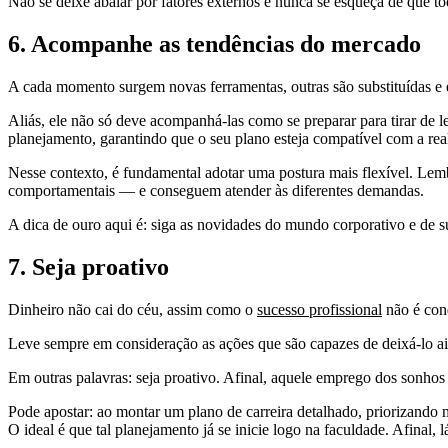
Não se deixe abalar por fatores externos e nunca se esqueça de que t
6. Acompanhe as tendências do mercado
A cada momento surgem novas ferramentas, outras são substituídas e e
Aliás, ele não só deve acompanhá-las como se preparar para tirar de le
planejamento, garantindo que o seu plano esteja compatível com a re
Nesse contexto, é fundamental adotar uma postura mais flexível. Lemb
comportamentais — e conseguem atender às diferentes demandas.
A dica de ouro aqui é: siga as novidades do mundo corporativo e de su
7. Seja proativo
Dinheiro não cai do céu, assim como o
sucesso profissional
não é conq
Leve sempre em consideração as ações que são capazes de deixá-lo ai
Em outras palavras: seja proativo. Afinal, aquele emprego dos sonhos nã
Pode apostar: ao montar um plano de carreira detalhado, priorizando me
O ideal é que tal planejamento já se inicie logo na faculdade. Afinal,