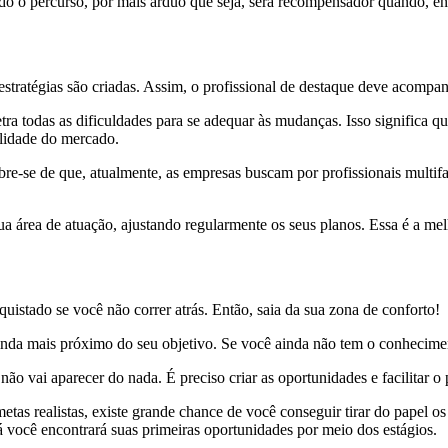
odo o percurso, por mais árduo que seja, será recompensador quando, en
stratégias são criadas. Assim, o profissional de destaque deve acompa
tra todas as dificuldades para se adequar às mudanças. Isso significa qu
alidade do mercado.
re-se de que, atualmente, as empresas buscam por profissionais multif
a área de atuação, ajustando regularmente os seus planos. Essa é a melh
uistado se você não correr atrás. Então, saia da sua zona de conforto!
nda mais próximo do seu objetivo. Se você ainda não tem o conhecimento
o vai aparecer do nada. É preciso criar as oportunidades e facilitar o pr
tas realistas, existe grande chance de você conseguir tirar do papel os
 lá você encontrará suas primeiras oportunidades por meio dos estágios.