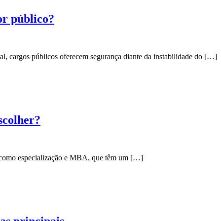
or público?
l, cargos públicos oferecem segurança diante da instabilidade do […]
scolher?
u, como especialização e MBA, que têm um […]
as principais