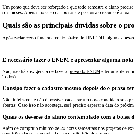
Um ponto que deve ser reforçado é que todo semestre o aluno precisa
seis meses. Apenas no caso das bolsas de pesquisa o recurso é anual.
Quais são as principais dúvidas sobre o p
Após esclarecer o funcionamento básico do UNIEDU, algumas pessoas 
É necessário fazer o ENEM e apresentar alguma not
Não, não há a exigência de fazer a
prova do ENEM
e ter uma determi
Todos).
Consigo fazer o cadastro mesmo depois de o prazo te
Não, infelizmente não é possível cadastrar um novo candidato se o pra
abertas. Caso isso não aconteça, será preciso esperar a data do próxim
Quais os deveres do aluno contemplado com a bolsa d
Além de cumprir o mínimo de 20 horas semestrais nos projetos de ext
condições descritas no edital da sua instituição de ensino.