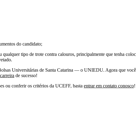
cumentos do candidato;
u qualquer tipo de trote contra calouros, principalmente que tenha colo
vetado.
 Bolsas Universitárias de Santa Catarina — o UNIEDU. Agora que você já
carreira
de sucesso!
es ou conferir os critérios da UCEFF, basta
entrar em contato conosco
!