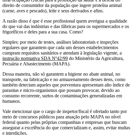
direito de consumidor da população que ingere proteína animal
(carne, aves e pescado), leite e seus derivados e afins.
A razão disso é que é esse profissional quem averigua a qualidade
do que vai das indústrias e das fábricas para os supermercados e os
frigoríficos e deles para a sua casa. Como?
Simples: por meio de testes, análises laboratoriais e inspeções
regulares que garantem que cada um desses estabelecimentos
cumpram requisitos sanitários e atendam à legislação vigente, a
instrução normativa SDA Nº42/99
do Ministério da Agricultura,
Pecuária e Abastecimento (MAPA).
Dessa maneira, não só garantem a higiene no abate animal, no
transporte, na fabricação e no armazenamento desses itens, como
também detectam aqueles que porventura apresentam alto índice de
parasitas e micro-organismos que possam provocar, devido ao
consumo recorrente, surtos de contaminações generalizadas em
humanos.
Vale mencionar que o cargo de inspetor/fiscal é ofertado tanto por
meio de concursos públicos para atuação pelo MAPA no nível
federal quanto pelas próprias companhias e empresas que buscam
assegurar a excelência do que comercializam e, assim, evitar multas
e interdições.