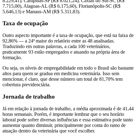
8.229,41), Campinas-SP (R$ 8.021,24), Caxias do Sul-SC (R$
7.715,00), Alagoas-AL (R$ 6.175,60), Florianópolis-SC (R$
5.646,13) e Manaus-AM (R$ 5.311,83).
Taxa de ocupação
Outro aspecto importante é a taxa de ocupação, que está na faixa de
92,86% — a 24ª maior do relatório entre as 48 analisadas.
Traduzindo em outras palavras, a cada 100 veterinários,
praticamente 93 estão empregados e atuando na própria área de
formação.
Ou seja, os níveis de empregabilidade em todo o Brasil são bastante
altos para quem se gradua em medicina veterinária. Isso sem
mencionar, é claro, que desse número um total de 81,70% tem
cobertura previdenciária.
Jornada de trabalho
Já em relação à jornada de trabalho, a média aproximada é de 41,44
horas semanais. Porém, é importante lembrar que o seu horário
laboral pode sofrer diversas influências e essa estimativa pode tanto
aumentar quanto diminuir, principalmente por conta do ramo de
atuação dentro da veterinária que você escolher.