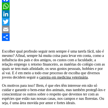
Facebook
WhatsApp
LinkedIn
Twitter
Email
Share
Escolher qual profissão seguir nem sempre é uma tarefa fácil, não é
mesmo? Afinal, sempre há muita coisa para levar em conta, como a
influência dos pais e dos amigos, os custos com a faculdade, a
relação emprego x retorno financeiro, as matérias do colégio com as
quais se tem mais afinidade, os seus gostos pessoais, hobbies e por
aí vai. E é em meio a todo esse processo de escolha que diversos
jovens decidem seguir a
carreira em medicina veterinária
.
Os motivos para isso? Bem, é que eles têm interesse em não só
cuidar e garantir o bem-estar dos animais, mas também protegê-los e
conscientizar os outros sobre o respeito que devemos ter com as
espécies que estão nas nossas casas, nos campos e nas florestas. Ou
seja, é uma área movida por amor e fortes ideais.