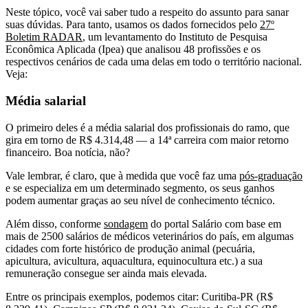
Neste tópico, você vai saber tudo a respeito do assunto para sanar
suas dúvidas. Para tanto, usamos os dados fornecidos pelo
27º
Boletim RADAR
, um levantamento do Instituto de Pesquisa
Econômica Aplicada (Ipea) que analisou 48 profissões e os
respectivos cenários de cada uma delas em todo o território nacional.
Veja:
Média salarial
O primeiro deles é a média salarial dos profissionais do ramo, que
gira em torno de R$ 4.314,48 — a 14ª carreira com maior retorno
financeiro. Boa notícia, não?
Vale lembrar, é claro, que à medida que você faz uma
pós-graduação
e se especializa em um determinado segmento, os seus ganhos
podem aumentar graças ao seu nível de conhecimento técnico.
Além disso, conforme
sondagem
do portal Salário com base em
mais de 2500 salários de médicos veterinários do país, em algumas
cidades com forte histórico de produção animal (pecuária,
apicultura, avicultura, aquacultura, equinocultura etc.) a sua
remuneração consegue ser ainda mais elevada.
Entre os principais exemplos, podemos citar: Curitiba-PR (R$