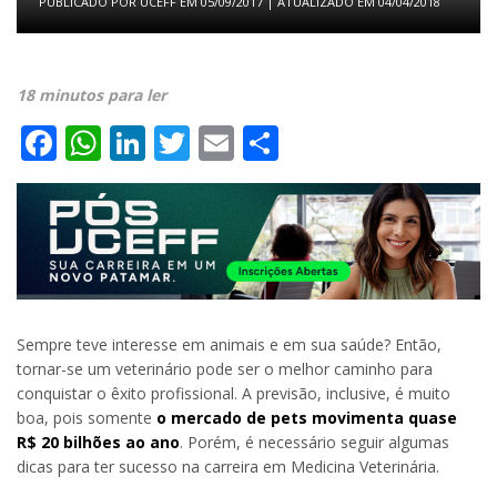
PUBLICADO POR
UCEFF
EM
05/09/2017
| ATUALIZADO EM
04/04/2018
18 minutos para ler
Facebook
WhatsApp
LinkedIn
Twitter
Email
Share
Sempre teve interesse em animais e em sua saúde? Então,
tornar-se um veterinário pode ser o melhor caminho para
conquistar o êxito profissional. A previsão, inclusive, é muito
boa, pois somente
o mercado de pets movimenta quase
R$ 20 bilhões ao ano
. Porém, é necessário seguir algumas
dicas para ter sucesso na carreira em Medicina Veterinária.