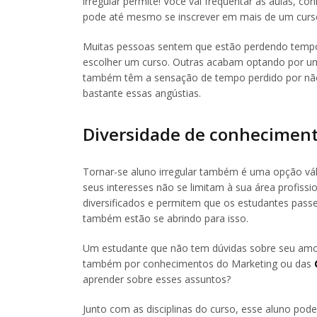
irregular permite! Você vai frequentar as aulas, co
pode até mesmo se inscrever em mais de um curso. A
Muitas pessoas sentem que estão perdendo tempo
escolher um curso. Outras acabam optando por um
também têm a sensação de tempo perdido por não 
bastante essas angústias.
Diversidade de conhecimen
Tornar-se aluno irregular também é uma opção váli
seus interesses não se limitam à sua área profissi
diversificados e permitem que os estudantes passe
também estão se abrindo para isso.
Um estudante que não tem dúvidas sobre seu amo
também por conhecimentos do Marketing ou das
aprender sobre esses assuntos?
Junto com as disciplinas do curso, esse aluno pode