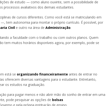
dições de estudo — como aluno ouvinte, sem a possibilidade de
os processos avaliativos dos demais estudantes.
iplinas de cursos diferentes. Como você está se matriculando em
, tem autonomia para montar o próprio currículo. É possível, por
ria Civil
e outro na área de
Administração
.
nciliando a faculdade com o trabalho ou com outros planos. Quem
ão tem muitos horários disponíveis agora, por exemplo, pode se
uem está se
organizando financeiramente
antes de entrar no
das oferecem diversas vantagens para o estudante. Entretanto,
tear os estudos na graduação.
olução para pagar menos e não abrir mão do sonho de entrar em uma
nte, pode pesquisar as opções de
bolsas
overno e pela própria instituição de ensino.