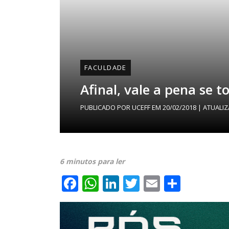
FACULDADE
Afinal, vale a pena se 
PUBLICADO POR
UCEFF
EM
20/02/2018
| ATUALI
6 minutos para ler
Facebook
WhatsApp
LinkedIn
Twitter
Email
Share