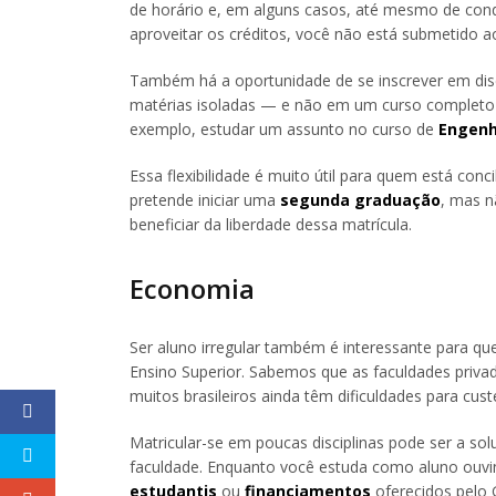
de horário e, em alguns casos, até mesmo de con
aproveitar os créditos, você não está submetido a
Também há a oportunidade de se inscrever em disc
matérias isoladas — e não em um curso completo —
exemplo, estudar um assunto no curso de
Engenha
Essa flexibilidade é muito útil para quem está co
pretende iniciar uma
segunda graduação
, mas n
beneficiar da liberdade dessa matrícula.
Economia
Ser aluno irregular também é interessante para q
Ensino Superior. Sabemos que as faculdades priva
muitos brasileiros ainda têm dificuldades para cus
Matricular-se em poucas disciplinas pode ser a s
faculdade. Enquanto você estuda como aluno ouvi
estudantis
ou
financiamentos
oferecidos pelo G