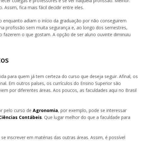
nhecer colegas e professores e se ver naquela profissão. Melhor:
ssim, fica mais fácil decidir entre eles.
 enquanto adiam o início da graduação por não conseguirem
a profissão sem muita segurança e, ao longo dos semestres,
fazerem o que gostam. A opção de ser aluno ouvinte diminuiu
tos
da para quem já tem certeza do curso que deseja seguir. Afinal, os
onal. Em outros países, os currículos do Ensino Superior são
iem por diferentes áreas. Aos poucos, as faculdades aqui no Brasil
r pelo curso de
Agronomia
, por exemplo, pode se interessar
Ciências Contábeis
. Que lugar melhor do que a faculdade para
 se inscrever em matérias das outras áreas. Assim, é possível