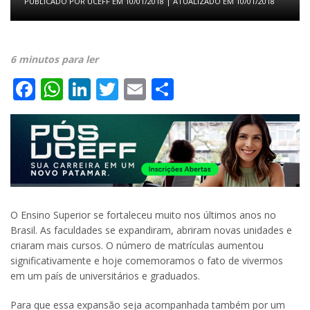
PUBLICADO POR
UCEFF
EM
10/01/2018
| ATUALIZADO EM
10/01/2018
6 minutos para ler
Facebook
WhatsApp
LinkedIn
Twitter
Email
Share
O Ensino Superior se fortaleceu muito nos últimos anos no
Brasil. As faculdades se expandiram, abriram novas unidades e
criaram mais cursos. O número de matrículas aumentou
significativamente e hoje comemoramos o fato de vivermos
em um país de universitários e graduados.
Para que essa expansão seja acompanhada também por um