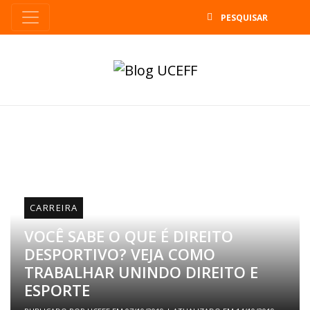
B
CARREIRA
VOCÊ SABE O QUE É DIREITO
DESPORTIVO? VEJA COMO
TRABALHAR UNINDO DIREITO E
ESPORTE