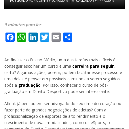
PUBLICADO POR
UCEFF
EM
07/10/2019
| ATUALIZADO EM
14/10/2019
9 minutos para ler
Facebook
WhatsApp
LinkedIn
Twitter
Email
Share
Ao finalizar o Ensino Médio, uma das tarefas mais difíceis é
conseguir escolher um curso e uma
carreira para seguir
,
certo? Algumas ações, porém, podem facilitar esse processo e
uma delas é pensar em possíveis caminhos a serem seguidos
após a
graduação
. Por isso, conhecer o curso de pós-
graduação em Direito Desportivo pode ser interessante.
Afinal, já pensou em ser advogado do seu time do coração ou
fazer parte de grandes negociações de atletas? Com a
profissionalização de esportes de alto rendimento e o
crescimento de novas modalidades, como os eSports, o
segmento do Direito Desportivo tem se tornado extremamente