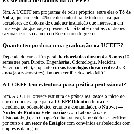
Existe bolsa de estudos na UCEFF?
Sim. A UCEFF tem programas de bolsa próprios, entre eles o
Tô de
Volta
, que concede 50% de desconto durante todo o curso para
portadores de diploma de qualquer instituição que ingressem em
uma segunda graduação presencial. Há também outras condições
sazonais e o uso da nota do Enem como ingresso.
Quanto tempo dura uma graduação na UCEFF?
Depende do curso. Em geral,
bacharelados duram 4 a 5 anos
(10
semestres para Direito, Engenharias, Odontologia, Medicina
Veterinária etc.), enquanto
cursos tecnólogos duram entre 2 e 3
anos
(4 a 6 semestres), também certificados pelo MEC.
A UCEFF tem estrutura para prática profissional?
Sim. A UCEFF oferece estrutura de prática real desde o início do
curso, com destaque para a
UCEFF Odonto
(clínica de
atendimento odontológico gratuito à comunidade), o
Nupvet —
Núcleo de Práticas Veterinárias
(com Laboratório de
Histopatologia, em Chapecó e Itapiranga), laboratórios específicos
por curso e um
setor de Estágios
com convênios estabelecidos com
empresas da região.