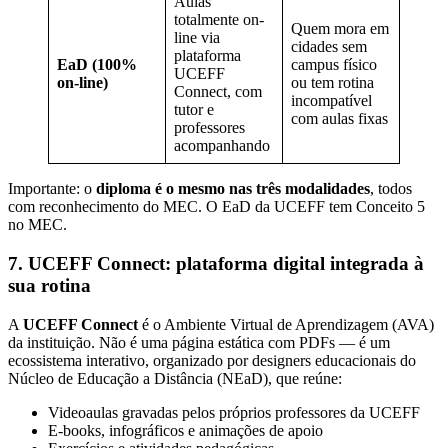
Aulas
totalmente on-
Quem mora em
line via
cidades sem
plataforma
EaD (100%
campus físico
UCEFF
on-line)
ou tem rotina
Connect, com
incompatível
tutor e
com aulas fixas
professores
acompanhando
Importante: o
diploma é o mesmo nas três modalidades
, todos
com reconhecimento do MEC. O EaD da UCEFF tem Conceito 5
no MEC.
7. UCEFF Connect: plataforma digital integrada à
sua rotina
A
UCEFF Connect
é o Ambiente Virtual de Aprendizagem (AVA)
da instituição. Não é uma página estática com PDFs — é um
ecossistema interativo, organizado por designers educacionais do
Núcleo de Educação a Distância (NEaD), que reúne:
Videoaulas gravadas pelos próprios professores da UCEFF
E-books, infográficos e animações de apoio