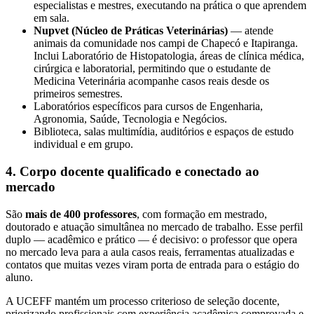
especialistas e mestres, executando na prática o que aprendem
em sala.
Nupvet (Núcleo de Práticas Veterinárias)
— atende
animais da comunidade nos campi de Chapecó e Itapiranga.
Inclui Laboratório de Histopatologia, áreas de clínica médica,
cirúrgica e laboratorial, permitindo que o estudante de
Medicina Veterinária acompanhe casos reais desde os
primeiros semestres.
Laboratórios específicos para cursos de Engenharia,
Agronomia, Saúde, Tecnologia e Negócios.
Biblioteca, salas multimídia, auditórios e espaços de estudo
individual e em grupo.
4. Corpo docente qualificado e conectado ao
mercado
São
mais de 400 professores
, com formação em mestrado,
doutorado e atuação simultânea no mercado de trabalho. Esse perfil
duplo — acadêmico e prático — é decisivo: o professor que opera
no mercado leva para a aula casos reais, ferramentas atualizadas e
contatos que muitas vezes viram porta de entrada para o estágio do
aluno.
A UCEFF mantém um processo criterioso de seleção docente,
priorizando profissionais com experiência acadêmica comprovada e