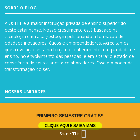
SOBRE O BLOG
A UCEFF é a maior instituição privada de ensino superior do
oeste catarinense. Nosso crescimento está baseado na
tecnologia e na alta gestão, impulsionando a formação de
cidadãos inovadores, éticos e empreendedores. Acreditamos
que a evolução está na força do conhecimento, na qualidade de
ensino, no envolvimento das pessoas, e em alterar o estado de
consciência de seus alunos e colaboradores. Esse é o poder da
transformação do ser.
NOSSAS UNIDADES
UCEFF Unidade Central
PRIMEIRO SEMESTRE GRÁTIS!!
Rua Lauro Müller, 767 Bairro Santa Maria-Chapecó
CLIQUE AQUI E SAIBA MAIS
(49) 3319-3838
Share This