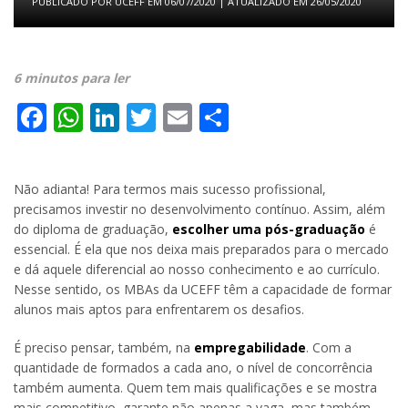
PUBLICADO POR
UCEFF
EM
06/07/2020
| ATUALIZADO EM
26/05/2020
6 minutos para ler
Facebook
WhatsApp
LinkedIn
Twitter
Email
Share
Não adianta! Para termos mais sucesso profissional,
precisamos investir no desenvolvimento contínuo. Assim, além
do diploma de graduação,
escolher uma pós-graduação
é
essencial. É ela que nos deixa mais preparados para o mercado
e dá aquele diferencial ao nosso conhecimento e ao currículo.
Nesse sentido, os MBAs da UCEFF têm a capacidade de formar
alunos mais aptos para enfrentarem os desafios.
É preciso pensar, também, na
empregabilidade
. Com a
quantidade de formados a cada ano, o nível de concorrência
também aumenta. Quem tem mais qualificações e se mostra
mais competitivo, garante não apenas a vaga, mas também