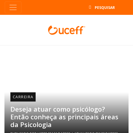
B
CARREIRA
Deseja atuar como psicólogo?
Então conheça as principais áreas
da Psicologia