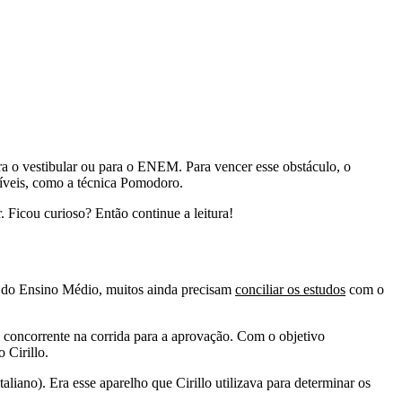
ra o vestibular ou para o ENEM. Para vencer esse obstáculo, o
íveis, como a técnica Pomodoro.
 Ficou curioso? Então continue a leitura!
s do Ensino Médio, muitos ainda precisam
conciliar os estudos
com o
u concorrente na corrida para a aprovação. Com o objetivo
 Cirillo.
liano). Era esse aparelho que Cirillo utilizava para determinar os