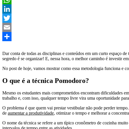
WhatsApp
LinkedIn
Twitter
Email
Share
Dar conta de todas as disciplinas e conteúdos em um curto espaço de 
segredo é se organizar! E, nessa hora, o melhor caminho é investir e
No post de hoje, vamos mostrar como essa metodologia funciona e como
O que é a técnica Pomodoro?
Mesmo os estudantes mais comprometidos encontram dificuldades em e
trabalho e, com isso, qualquer tempo livre vira uma oportunidade par
O problema é que quem vai prestar vestibular não pode perder tempo. 
de
aumentar a produtividade
, otimizar o tempo e melhorar a concentra
O nome da técnica se refere a um típico cronômetro de cozinha muito u
intervalos de tempo entre as atividades.