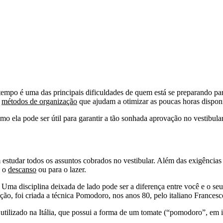
tempo é uma das principais dificuldades de quem está se preparando pa
m
métodos de organização
que ajudam a otimizar as poucas horas dispon
 ela pode ser útil para garantir a tão sonhada aprovação no vestibular.
studar todos os assuntos cobrados no vestibular. Além das exigência
a o
descanso
ou para o lazer.
Uma disciplina deixada de lado pode ser a diferença entre você e o se
ção, foi criada a técnica Pomodoro, nos anos 80, pelo italiano Francesco
tilizado na Itália, que possui a forma de um tomate (“pomodoro”, em ita