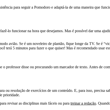
rsistência para seguir a Pomodoro e adaptá-la de uma maneira que funcio
fazê-lo funcionar na hora que desejamos. Mas é possível dar uma ajudin
odo avião. Se é um noveleiro de plantão, fique longe da TV. Se é “vic
cê terá 5 minutos para fazer o que quiser! Mas é recomendado usar es
 o professor disse ou procurando um marcador de texto. Antes de começa
tura ou resolução de exercícios de um conteúdo. E, para isso, precisa s
de prioridade.
ara revisar as disciplinas mais fáceis ou para
treinar a redação
. Quando 