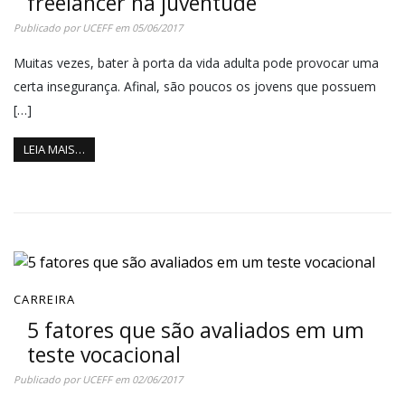
freelancer na juventude
Publicado por
UCEFF
em
05/06/2017
Muitas vezes, bater à porta da vida adulta pode provocar uma
certa insegurança. Afinal, são poucos os jovens que possuem
[…]
LEIA MAIS…
CARREIRA
5 fatores que são avaliados em um
teste vocacional
Publicado por
UCEFF
em
02/06/2017