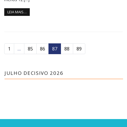
LEIA MAIS…
1
…
85
86
87
88
89
JULHO DECISIVO 2026