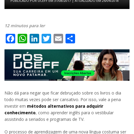
PUBLICADO POR
UCEFF
EM
31/08/2017
| ATUALIZADO EM
26/04/2018
12 minutos para ler
Facebook
WhatsApp
LinkedIn
Twitter
Email
Share
Não dá para negar que ficar debruçado sobre os livros o dia
todo muitas vezes pode ser cansativo. Por isso, vale a pena
investir em
métodos alternativos para adquirir
conhecimento
, como aprender inglês para o vestibular
assistindo a seriados e programas de TV.
O processo de aprendizagem de uma nova língua costuma ser