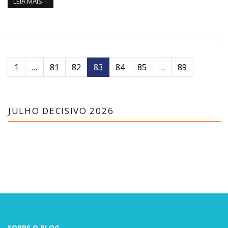
LEIA MAIS…
1
…
81
82
83
84
85
…
89
JULHO DECISIVO 2026
SOBRE O BLOG