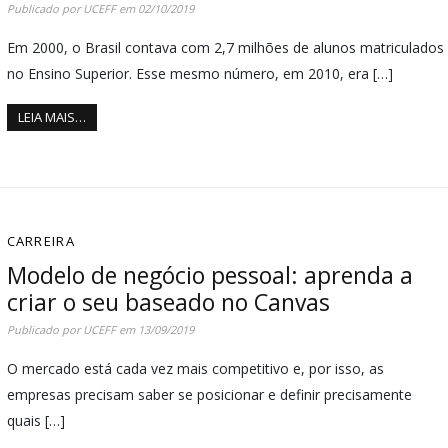
Publicado por
UCEFF
em
02/10/2019
Em 2000, o Brasil contava com 2,7 milhões de alunos matriculados
no Ensino Superior. Esse mesmo número, em 2010, era […]
LEIA MAIS…
CARREIRA
Modelo de negócio pessoal: aprenda a
criar o seu baseado no Canvas
Publicado por
UCEFF
em
13/09/2019
O mercado está cada vez mais competitivo e, por isso, as
empresas precisam saber se posicionar e definir precisamente
quais […]