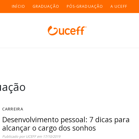
INÍCIO
GRADUAÇÃO
PÓS-GRADUAÇÃO
A UCEFF
uação
CARREIRA
Desenvolvimento pessoal: 7 dicas para
alcançar o cargo dos sonhos
Publicado por
UCEFF
em
17/10/2019