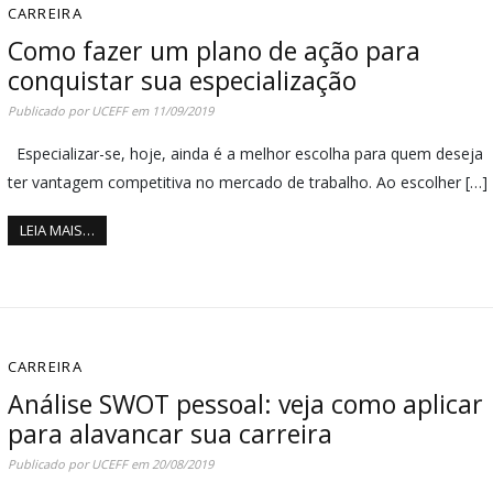
CARREIRA
Como fazer um plano de ação para
conquistar sua especialização
Publicado por
UCEFF
em
11/09/2019
Especializar-se, hoje, ainda é a melhor escolha para quem deseja
ter vantagem competitiva no mercado de trabalho. Ao escolher […]
LEIA MAIS…
CARREIRA
Análise SWOT pessoal: veja como aplicar
para alavancar sua carreira
Publicado por
UCEFF
em
20/08/2019