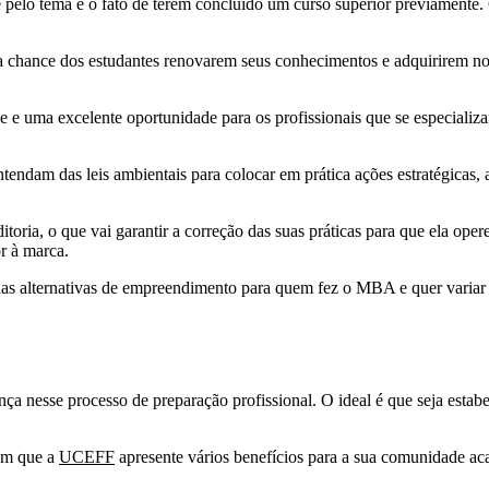
ade pelo tema e o fato de terem concluído um curso superior previament
a chance dos estudantes renovarem seus conhecimentos e adquirirem no
e uma excelente oportunidade para os profissionais que se especializa
endam das leis ambientais para colocar em prática ações estratégicas,
oria, o que vai garantir a correção das suas práticas para que ela opere
r à marca.
a das alternativas de empreendimento para quem fez o MBA e quer varia
ença nesse processo de preparação profissional. O ideal é que seja esta
com que a
UCEFF
apresente vários benefícios para a sua comunidade a