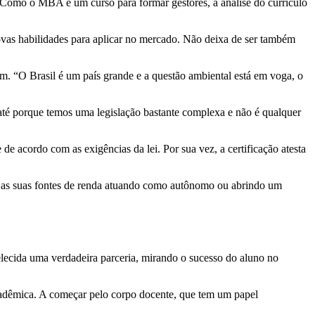
e. Como o MBA é um curso para formar gestores, a análise do currículo
vas habilidades para aplicar no mercado. Não deixa de ser também
m. “O Brasil é um país grande e a questão ambiental está em voga, o
 até porque temos uma legislação bastante complexa e não é qualquer
 de acordo com as exigências da lei. Por sua vez, a certificação atesta
r as suas fontes de renda atuando como autônomo ou abrindo um
belecida uma verdadeira parceria, mirando o sucesso do aluno no
cadêmica. A começar pelo corpo docente, que tem um papel