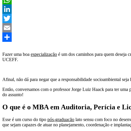
WhatsApp
LinkedIn
Twitter
Email
Share
Fazer uma boa
especialização
é um dos caminhos para quem deseja cri
UCEFF.
Afinal, não dá para negar que a responsabilidade socioambiental seja 
Então, conversamos com o professor Jorge Luiz Haack para ter uma per
do assunto!
O que é o MBA em Auditoria, Perícia e L
Esse é um curso do tipo
pós-graduação
lato sensu com foco no desenvo
que sejam capazes de atuar no planejamento, coordenação e implantaç