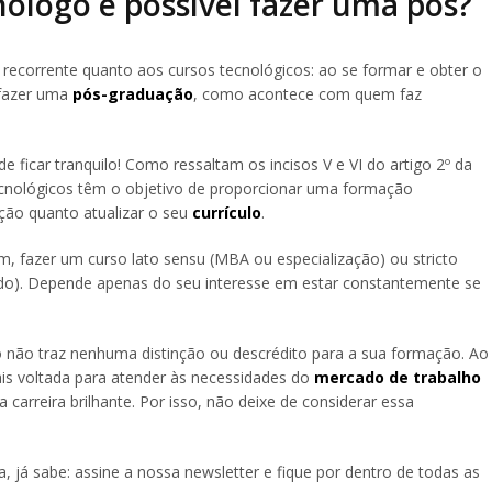
logo é possível fazer uma pós?
recorrente quanto aos cursos tecnológicos: ao se formar e obter o
 fazer uma
pós-graduação
, como acontece com quem faz
 ficar tranquilo! Como ressaltam os incisos V e VI do artigo 2º da
cnológicos têm o objetivo de proporcionar uma formação
ução quanto atualizar o seu
currículo
.
im, fazer um curso lato sensu (MBA ou especialização) ou stricto
ado). Depende apenas do seu interesse em estar constantemente se
 não traz nenhuma distinção ou descrédito para a sua formação. Ao
is voltada para atender às necessidades do
mercado de trabalho
 carreira brilhante. Por isso, não deixe de considerar essa
, já sabe: assine a nossa newsletter e fique por dentro de todas as