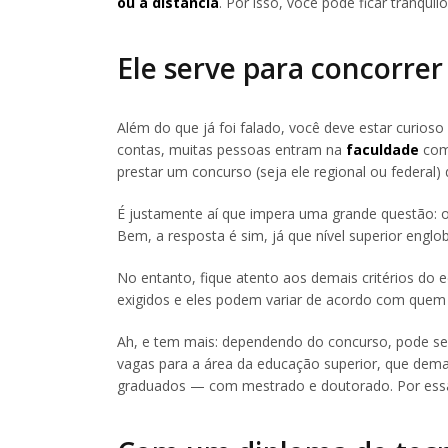
ou a distância
. Por isso, você pode ficar tranquilo
Ele serve para concorre
Além do que já foi falado, você deve estar curioso 
contas, muitas pessoas entram na
faculdade
com 
prestar um concurso (seja ele regional ou federal) d
É justamente aí que impera uma grande questão: o 
Bem, a resposta é sim, já que nível superior englob
No entanto, fique atento aos demais critérios do e
exigidos e eles podem variar de acordo com quem o
Ah, e tem mais: dependendo do concurso, pode ser
vagas para a área da educação superior, que de
graduados — com mestrado e doutorado. Por essa