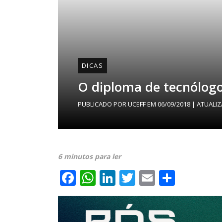
DICAS
O diploma de tecnólogo
PUBLICADO POR
UCEFF
EM
06/09/2018
| ATUALI
6 minutos para ler
Facebook
WhatsApp
LinkedIn
Twitter
Email
Share