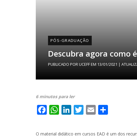
PÓS-GRADUAÇÃO
Descubra agora como é
PUBLICADO POR
UCEFF
EM
13/01/2021
| ATUALI
6 minutos para ler
Facebook
WhatsApp
LinkedIn
Twitter
Email
Share
O material didático em cursos EAD é um dos recu