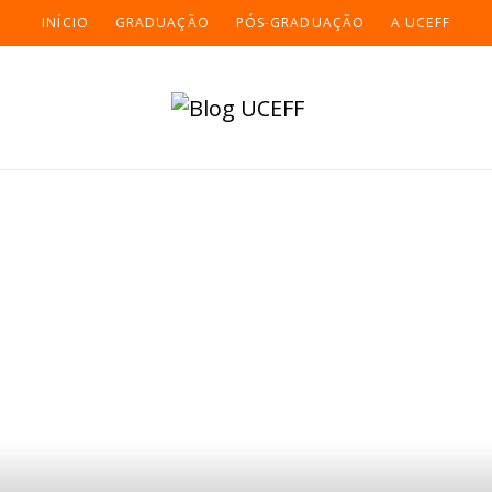
INÍCIO
GRADUAÇÃO
PÓS-GRADUAÇÃO
A UCEFF