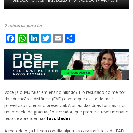
PUBLICADO POR
UCEFF
EM
08/02/2018
| ATUALIZADO EM
04/04/2018
7 minutos para ler
Facebook
WhatsApp
LinkedIn
Twitter
Email
Share
Você já ouviu falar em ensino híbrido? É o resultado do melhor
da educação a distância (EAD) com o que existe de mais
proveitoso no ensino presencial. A união das duas formas criou
um modelo de graduação inovador, que promete revolucionar o
jeito de aprender nas
faculdades
.
A metodologia híbrida concilia algumas características da EAD