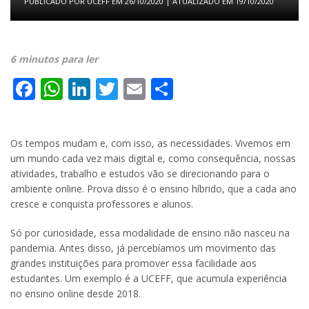
PUBLICADO POR
UCEFF
EM
26/10/2020
| ATUALIZADO EM
19/10/2020
6 minutos para ler
Facebook
WhatsApp
LinkedIn
Twitter
Email
Share
Os tempos mudam e, com isso, as necessidades. Vivemos em
um mundo cada vez mais digital e, como consequência, nossas
atividades, trabalho e estudos vão se direcionando para o
ambiente online. Prova disso é o ensino híbrido, que a cada ano
cresce e conquista professores e alunos.
Só por curiosidade, essa modalidade de ensino não nasceu na
pandemia. Antes disso, já percebíamos um movimento das
grandes instituições para promover essa facilidade aos
estudantes. Um exemplo é a UCEFF, que acumula experiência
no ensino online desde 2018.