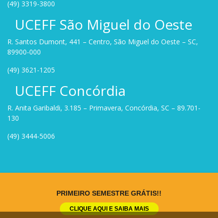
(49) 3319-3800
UCEFF São Miguel do Oeste
R. Santos Dumont, 441 – Centro, São Miguel do Oeste – SC,
89900-000
(49) 3621-1205
UCEFF Concórdia
R. Anita Garibaldi, 3.185 – Primavera, Concórdia, SC – 89.701-
130
(49) 3444-5006
Site criado por
Rock Stage
.
PRIMEIRO SEMESTRE GRÁTIS!!
CLIQUE AQUI E SAIBA MAIS