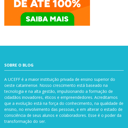
SOBRE O BLOG
A UCEFF é a maior instituição privada de ensino superior do
oeste catarinense. Nosso crescimento está baseado na
tecnologia e na alta gestão, impulsionando a formação de
cidadãos inovadores, éticos e empreendedores. Acreditamos
que a evolução está na força do conhecimento, na qualidade de
ensino, no envolvimento das pessoas, e em alterar o estado de
consciência de seus alunos e colaboradores. Esse é o poder da
transformação do ser.