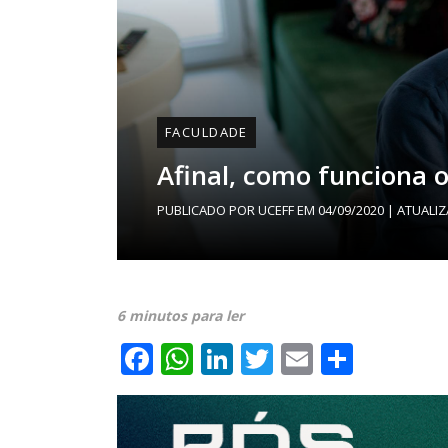
FACULDADE
Afinal, como funciona 
PUBLICADO POR
UCEFF
EM
04/09/2020
| ATUALI
6 minutos para ler
Facebook
WhatsApp
LinkedIn
Twitter
Email
Share