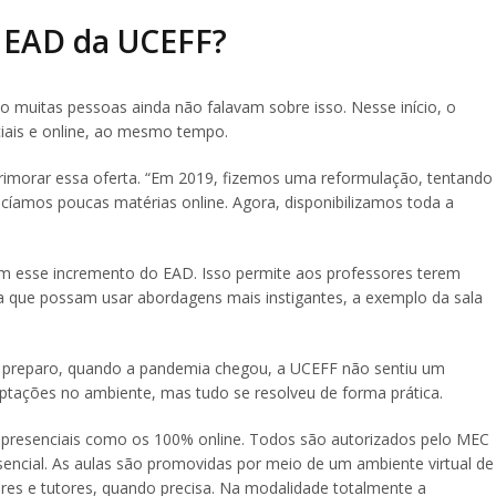
 EAD da UCEFF?
uitas pessoas ainda não falavam sobre isso. Nesse início, o
ciais e online, ao mesmo tempo.
aprimorar essa oferta. “Em 2019, fizemos uma reformulação, tentando
cíamos poucas matérias online. Agora, disponibilizamos toda a
m esse incremento do EAD. Isso permite aos professores terem
ra que possam usar abordagens mais instigantes, a exemplo da sala
 preparo, quando a pandemia chegou, a UCEFF não sentiu um
aptações no ambiente, mas tudo se resolveu de forma prática.
presenciais como os 100% online. Todos são autorizados pelo MEC
cial. As aulas são promovidas por meio de um ambiente virtual de
res e tutores, quando precisa. Na modalidade totalmente a