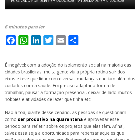
PUBLICADO POR
UCEFF
EM
09/09/2020
| ATUALIZADO EM
04/09/2020
6 minutos para ler
Facebook
WhatsApp
LinkedIn
Twitter
Email
Share
É inegável: com a adoção do isolamento social na maioria das
cidades brasileiras, muita gente viu a própria rotina sair dos
eixos e teve que lidar com diversas mudanças que iam além dos
cuidados com a saúde. Foi preciso adaptar a forma de
trabalhar, pausar a formação presencial, deixar de lado muitos
hobbies e atividades de lazer que tinha etc.
Não à toa, diante desse cenário, as pessoas se questionam
como
ser produtivo na quarentena
e aproveitar esse
período para refletir sobre os projetos que elas têm. Afinal,
talvez essa seja a oportunidade para repensar aqueles que
estão parados e que mexem diretamente com os objetivos e