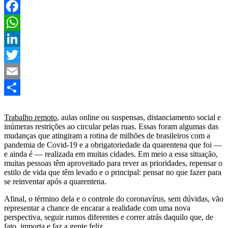
Facebook
WhatsApp
LinkedIn
Twitter
Email
Share
Trabalho remoto
, aulas online ou suspensas, distanciamento social e
inúmeras restrições ao circular pelas ruas. Essas foram algumas das
mudanças que atingiram a rotina de milhões de brasileiros com a
pandemia de Covid-19 e a obrigatoriedade da quarentena que foi —
e ainda é — realizada em muitas cidades. Em meio a essa situação,
muitas pessoas têm aproveitado para rever as prioridades, repensar o
estilo de vida que têm levado e o principal: pensar no que fazer para
se reinventar após a quarentena.
Afinal, o término dela e o controle do coronavírus, sem dúvidas, vão
representar a chance de encarar a realidade com uma nova
perspectiva, seguir rumos diferentes e correr atrás daquilo que, de
fato, importa e faz a gente feliz.