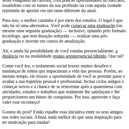
sente estagnado na carreira, com poucas oportunidades no mercado,
insatisfeito com os rumos da sua profissão ou com aquela vontade
reprimida de apostar em um ramo diferente do atual.
Para isso, o melhor caminho é por meio dos estudos. O legal é que
não há só uma alternativa. Você pode
começar uma graduação
(ou
mesmo uma segunda graduação) — inclusive, optando pelo formato
tecnólogo, que tem duração reduzida —, realizar uma pós-
graduação e investir em cursos de atualização.
Ah, e ainda há possibilidade de você estudar presencialmente,
a
distância
ou na modalidade
ensino semipresencial híbrido
. Que tal?
Como você leu, o isolamento social trouxe muitos desafios e
mudanças de rotina que impactaram a vida das pessoas. Porém, ao
mesmo tempo, ele trouxe a oportunidade de você se permitir parar e
avaliar a sua trajetória pessoal e profissional, fechar ciclos antigos e
começar novos e a chance de se reinventar após a quarentena com
atividades, estudos e trabalhos que realmente lhe satisfaçam e lhe
proporcionem um futuro de conquistas. Por isso, aproveite e faça
valer esse recomeço!
Gostou do post? Então espalhe essa iniciativa entre os seus amigos
nas redes sociais. Afinal, nada melhor do que uma inspiração para
ter motivação para mudar!