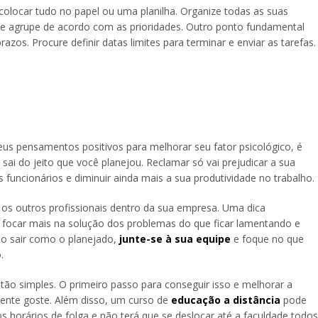
colocar tudo no papel ou uma planilha. Organize todas as suas
s e agrupe de acordo com as prioridades. Outro ponto fundamental
azos. Procure definir datas limites para terminar e enviar as tarefas.
s pensamentos positivos para melhorar seu fator psicológico, é
sai do jeito que você planejou. Reclamar só vai prejudicar a sua
funcionários e diminuir ainda mais a sua produtividade no trabalho.
os outros profissionais dentro da sua empresa. Uma dica
r focar mais na solução dos problemas do que ficar lamentando e
o sair como o planejado,
junte-se à sua equipe
e foque no que
.
ão simples. O primeiro passo para conseguir isso e melhorar a
mente goste. Além disso, um curso de
educação a distância
pode
 horários de folga e não terá que se deslocar até a faculdade todos