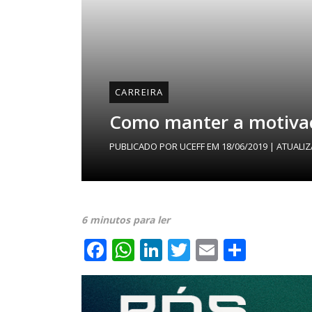
CARREIRA
Como manter a motivaç
PUBLICADO POR
UCEFF
EM
18/06/2019
| ATUALI
6 minutos para ler
Facebook
WhatsApp
LinkedIn
Twitter
Email
Share