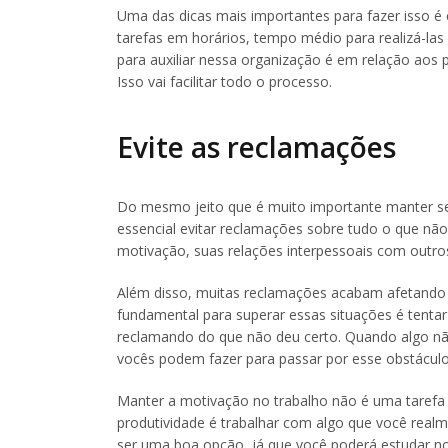
Uma das dicas mais importantes para fazer isso é 
tarefas em horários, tempo médio para realizá-la
para auxiliar nessa organização é em relação aos pr
Isso vai facilitar todo o processo.
Evite as reclamações
Do mesmo jeito que é muito importante manter seu
essencial evitar reclamações sobre tudo o que não 
motivação, suas relações interpessoais com outros 
Além disso, muitas reclamações acabam afetando 
fundamental para superar essas situações é tenta
reclamando do que não deu certo. Quando algo nã
vocês podem fazer para passar por esse obstáculo
Manter a motivação no trabalho não é uma tarefa t
produtividade é trabalhar com algo que você real
ser uma boa opção, já que você poderá estudar nos