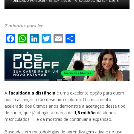
PUBLICADO POR
UCEFF
EM
30/11/2018
| ATUALIZADO EM
30/11/2018
7 minutos para ler
Facebook
WhatsApp
LinkedIn
Twitter
Email
Share
A
faculdade a distância
é uma excelente opção para quem
busca alcançar o tão desejado diploma. O crescimento
acelerado dos últimos anos demonstra a aceitação desse tipo
de curso, que já atingiu a marca de
1,8 milhão
de alunos
matriculados — e dá mostras de continuar a expansão.
Baseadas em metodologias de aprendizagem ativa e no uso