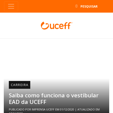
B
CARREIRA
Saiba como funciona o vestibular
EAD da UCEFF
PUBLICADO POR
IMPRENSA UCEFF
EM
01/12/2020
| ATUALIZADO EM