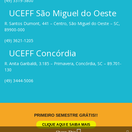
(49) 3319-3800
UCEFF São Miguel do Oeste
R. Santos Dumont, 441 – Centro, São Miguel do Oeste – SC,
89900-000
(49) 3621-1205
UCEFF Concórdia
R. Anita Garibaldi, 3.185 – Primavera, Concórdia, SC – 89.701-
130
(49) 3444-5006
Site criado por
Rock Stage
.
PRIMEIRO SEMESTRE GRÁTIS!!
CLIQUE AQUI E SAIBA MAIS