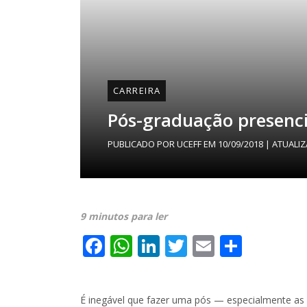
CARREIRA
Pós-graduação presenci
PUBLICADO POR
UCEFF
EM
10/09/2018
| ATUALI
9 minutos para ler
Facebook
WhatsApp
LinkedIn
Twitter
Email
Share
É inegável que fazer uma pós — especialmente as 