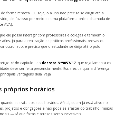
 de forma remota. Ou seja, o aluno não precisa se dirigir até a
ontrário, ele faz isso por meio de uma plataforma online chamada de
te AVA).
a que ele possa interagir com professores e colegas e também o
 afins. Já para a realização de práticas profissionais, provas ou
r outro lado, é preciso que o estudante se dirija até o polo
rtigo 4º do capítulo I do
decreto Nº9057/17
, que regulamenta os
idade deve ser feita presencialmente. Esclarecida qual a diferença
rincipais vantagens dela. Veja:
 próprios horários
quando se trata dos seus horários. Afinal, quem já está ativo no
, projetos e obrigações e não pode se afastar do trabalho, muitas
enciais — já que faltas e atrasos serão inevitáveis.