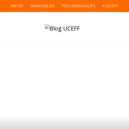
INÍCIO
GRADUAÇÃO
PÓS-GRADUAÇÃO
A UCEFF