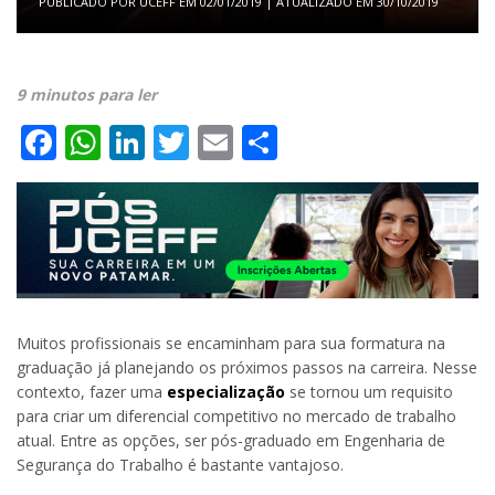
PUBLICADO POR
UCEFF
EM
02/01/2019
| ATUALIZADO EM
30/10/2019
9 minutos para ler
Facebook
WhatsApp
LinkedIn
Twitter
Email
Share
Muitos profissionais se encaminham para sua formatura na
graduação já planejando os próximos passos na carreira. Nesse
contexto, fazer uma
especialização
se tornou um requisito
para criar um diferencial competitivo no mercado de trabalho
atual. Entre as opções, ser pós-graduado em Engenharia de
Segurança do Trabalho é bastante vantajoso.