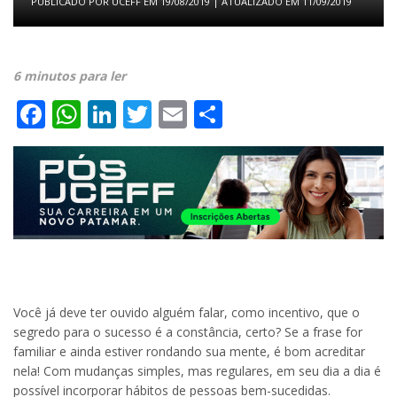
PUBLICADO POR
UCEFF
EM
19/08/2019
| ATUALIZADO EM
11/09/2019
6 minutos para ler
Facebook
WhatsApp
LinkedIn
Twitter
Email
Share
Você já deve ter ouvido alguém falar, como incentivo, que o
segredo para o sucesso é a constância, certo? Se a frase for
familiar e ainda estiver rondando sua mente, é bom acreditar
nela! Com mudanças simples, mas regulares, em seu dia a dia é
possível incorporar hábitos de pessoas bem-sucedidas.