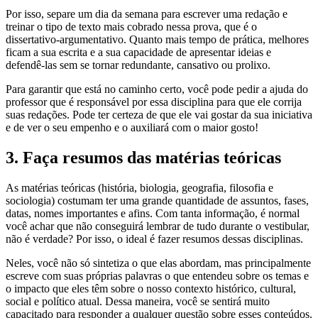
Por isso, separe um dia da semana para escrever uma redação e
treinar o tipo de texto mais cobrado nessa prova, que é o
dissertativo-argumentativo. Quanto mais tempo de prática, melhores
ficam a sua escrita e a sua capacidade de apresentar ideias e
defendê-las sem se tornar redundante, cansativo ou prolixo.
Para garantir que está no caminho certo, você pode pedir a ajuda do
professor que é responsável por essa disciplina para que ele corrija
suas redações. Pode ter certeza de que ele vai gostar da sua iniciativa
e de ver o seu empenho e o auxiliará com o maior gosto!
3. Faça resumos das matérias teóricas
As matérias teóricas (história, biologia, geografia, filosofia e
sociologia) costumam ter uma grande quantidade de assuntos, fases,
datas, nomes importantes e afins. Com tanta informação, é normal
você achar que não conseguirá lembrar de tudo durante o vestibular,
não é verdade? Por isso, o ideal é fazer resumos dessas disciplinas.
Neles, você não só sintetiza o que elas abordam, mas principalmente
escreve com suas próprias palavras o que entendeu sobre os temas e
o impacto que eles têm sobre o nosso contexto histórico, cultural,
social e político atual. Dessa maneira, você se sentirá muito
capacitado para responder a qualquer questão sobre esses conteúdos.