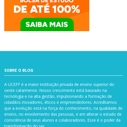
SOBRE O BLOG
A UCEFF é a maior instituição privada de ensino superior do
oeste catarinense. Nosso crescimento está baseado na
tecnologia e na alta gestão, impulsionando a formação de
cidadãos inovadores, éticos e empreendedores. Acreditamos
que a evolução está na força do conhecimento, na qualidade de
ensino, no envolvimento das pessoas, e em alterar o estado de
consciência de seus alunos e colaboradores. Esse é o poder da
transformação do ser.