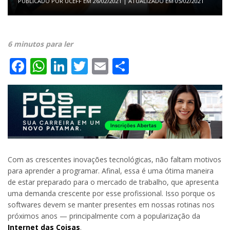
PUBLICADO POR
UCEFF
EM
26/02/2021
| ATUALIZADO EM
05/02/2021
6 minutos para ler
Facebook
WhatsApp
LinkedIn
Twitter
Email
Share
Com as crescentes inovações tecnológicas, não faltam motivos
para aprender a programar. Afinal, essa é uma ótima maneira
de estar preparado para o mercado de trabalho, que apresenta
uma demanda crescente por esse profissional. Isso porque os
softwares devem se manter presentes em nossas rotinas nos
próximos anos — principalmente com a popularização da
Internet das Coisas
.