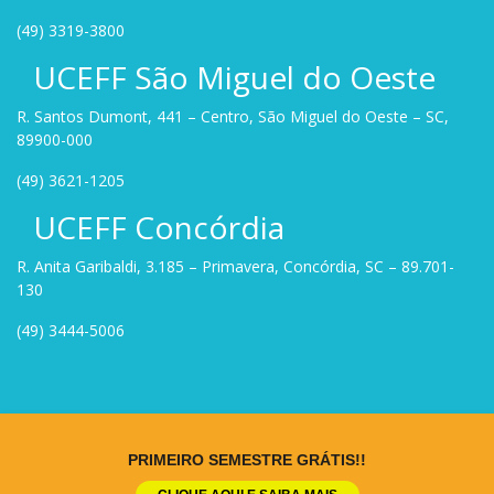
(49) 3319-3800
UCEFF São Miguel do Oeste
R. Santos Dumont, 441 – Centro, São Miguel do Oeste – SC,
89900-000
(49) 3621-1205
UCEFF Concórdia
R. Anita Garibaldi, 3.185 – Primavera, Concórdia, SC – 89.701-
130
(49) 3444-5006
Site criado por
Rock Stage
.
PRIMEIRO SEMESTRE GRÁTIS!!