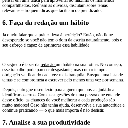
pensar em uma tática para aproveitar ao máximo os momentos
compartilhados. Reúnam as dúvidas, discutam sobre temas
relevantes e troquem dicas que facilitam o aprendizado.
6. Faça da redação um hábito
Já ouviu falar que a prática leva à perfeição? Então, não fique
desesperado se você não tem o dom da escrita naturalmente, pois o
seu esforço é capaz de aprimorar essa habilidade.
O segredo é fazer da
redação
um hábito na sua rotina. No começo,
esse trabalho pode parecer desgastante, mas com o tempo a
obrigação vai ficando cada vez mais tranquila. Busque uma lista de
temas e se comprometa a escrever pelo menos uma vez por semana.
Depois, entregue o seu texto para alguém que possa ajudá-lo a
identificar os erros. Com as sugestões de uma pessoa que entende
desse ofício, as chances de você melhorar a cada produção são
muito maiores! Caso não tenha ajuda, desenvolva a sua autocrítica e
continue praticando — o que mais importa é não desistir.
7. Analise a sua produtividade