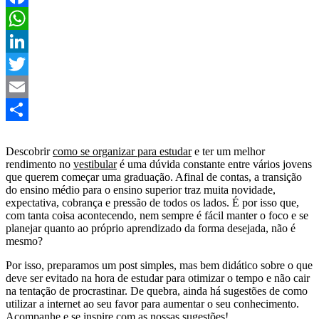
Facebook
WhatsApp
LinkedIn
Twitter
Email
Share
Descobrir
como se organizar para estudar
e ter um melhor
rendimento no
vestibular
é uma dúvida constante entre vários jovens
que querem começar uma graduação. Afinal de contas, a transição
do ensino médio para o ensino superior traz muita novidade,
expectativa, cobrança e pressão de todos os lados. É por isso que,
com tanta coisa acontecendo, nem sempre é fácil manter o foco e se
planejar quanto ao próprio aprendizado da forma desejada, não é
mesmo?
Por isso, preparamos um post simples, mas bem didático sobre o que
deve ser evitado na hora de estudar para otimizar o tempo e não cair
na tentação de procrastinar. De quebra, ainda há sugestões de como
utilizar a internet ao seu favor para aumentar o seu conhecimento.
Acompanhe e se inspire com as nossas sugestões!