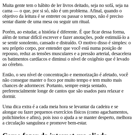
Muita gente tem o hábito de ler livros deitado, seja no sofá, seja na
cama — o que, por si só, não é um problema. Afinal, quando o
objetivo da leitura é se entreter ou passar o tempo, não é preciso
sentar diante de uma mesa ou seguir um ritual.
Porém, ao estudar, a história é diferente. É que ficar dessa forma,
além de tornar difícil escrever e fazer anotações, pode estimulá-lo a
se sentir sonolento, cansado e distraído. O motivo disso é simples: o
seu próprio corpo, por entender que você está numa posição de
repouso, reduz as tensões musculares e a pressão arterial, desacelera
os batimentos cardíacos e diminui o nível de oxigênio que é levado
ao cérebro.
Então, o seu nível de concentração e memorização é afetado, você
não consegue manter o foco por muito tempo e tem muito mais
chances de adormecer. Portanto, sempre esteja sentado,
preferencialmente longe de cantos que são usados para relaxar e
dormir.
Uma dica extra é a cada meia hora se levantar da cadeira e se
alongar ou fazer pequenos exercícios físicos (como agachamentos,
polichinelos e afins), pois isso o ajuda a se manter desperto, melhora
a circulação sanguínea e promove bem-estar.