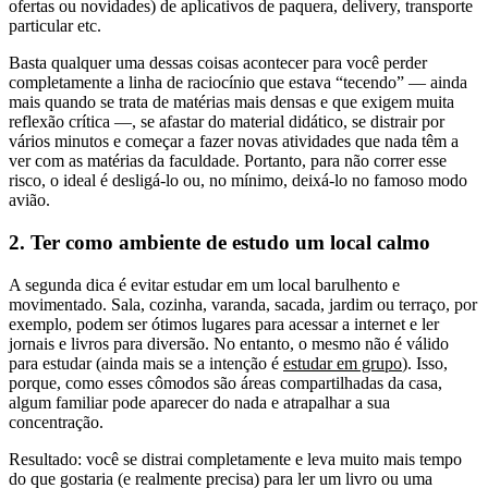
ofertas ou novidades) de aplicativos de paquera, delivery, transporte
particular etc.
Basta qualquer uma dessas coisas acontecer para você perder
completamente a linha de raciocínio que estava “tecendo” — ainda
mais quando se trata de matérias mais densas e que exigem muita
reflexão crítica —, se afastar do material didático, se distrair por
vários minutos e começar a fazer novas atividades que nada têm a
ver com as matérias da faculdade. Portanto, para não correr esse
risco, o ideal é desligá-lo ou, no mínimo, deixá-lo no famoso modo
avião.
2. Ter como ambiente de estudo um local calmo
A segunda dica é evitar estudar em um local barulhento e
movimentado. Sala, cozinha, varanda, sacada, jardim ou terraço, por
exemplo, podem ser ótimos lugares para acessar a internet e ler
jornais e livros para diversão. No entanto, o mesmo não é válido
para estudar (ainda mais se a intenção é
estudar em grupo
). Isso,
porque, como esses cômodos são áreas compartilhadas da casa,
algum familiar pode aparecer do nada e atrapalhar a sua
concentração.
Resultado: você se distrai completamente e leva muito mais tempo
do que gostaria (e realmente precisa) para ler um livro ou uma