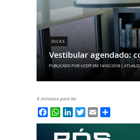
DICAS
Vestibular agendado: c
PUBLICADO POR
UCEFF
EM
14/02/2018
| ATUALI
6 minutos para ler
Facebook
WhatsApp
LinkedIn
Twitter
Email
Share