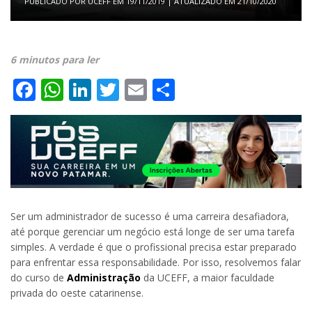
PUBLICADO POR
UCEFF
EM
19/11/2019
| ATUALIZADO EM
21/10/2020
6 minutos para ler
Facebook
WhatsApp
LinkedIn
Twitter
Email
Share
Ser um administrador de sucesso é uma carreira desafiadora,
até porque gerenciar um negócio está longe de ser uma tarefa
simples. A verdade é que o profissional precisa estar preparado
para enfrentar essa responsabilidade. Por isso, resolvemos falar
do curso de
Administração
da UCEFF, a maior faculdade
privada do oeste catarinense.