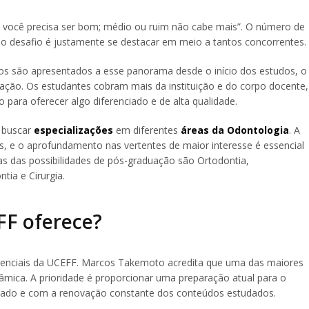
 você precisa ser bom; médio ou ruim não cabe mais”. O número de
 e o desafio é justamente se destacar em meio a tantos concorrentes.
os são apresentados a esse panorama desde o início dos estudos, o
mação. Os estudantes cobram mais da instituição e do corpo docente,
o para oferecer algo diferenciado e de alta qualidade.
 buscar
especializações
em diferentes
áreas da Odontologia
. A
s, e o aprofundamento nas vertentes de maior interesse é essencial
as das possibilidades de pós-graduação são Ortodontia,
tia e Cirurgia.
FF oferece?
ferenciais da UCEFF. Marcos Takemoto acredita que uma das maiores
mica. A prioridade é proporcionar uma preparação atual para o
cado e com a renovação constante dos conteúdos estudados.