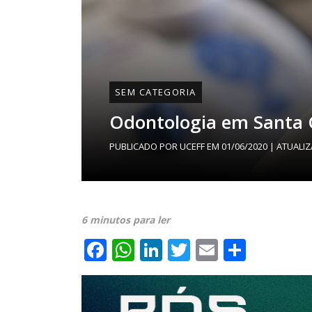
SEM CATEGORIA
Odontologia em Santa C
PUBLICADO POR
UCEFF
EM
01/06/2020
| ATUALI
6 minutos para ler
Facebook
WhatsApp
LinkedIn
Twitter
Email
Share